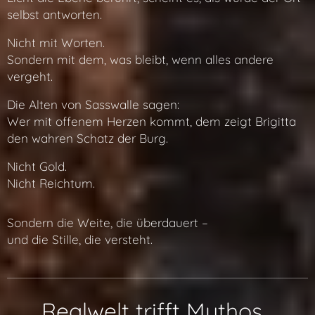
selbst antworten.
Nicht mit Worten.
Sondern mit dem, was bleibt, wenn alles andere
vergeht.
Die Alten von Sasswalle sagen:
Wer mit offenem Herzen kommt, dem zeigt Brigitta
den wahren Schatz der Burg.
Nicht Gold.
Nicht Reichtum.
Sondern die Weite, die überdauert –
und die Stille, die versteht.
🌍 Realwelt trifft Mythos