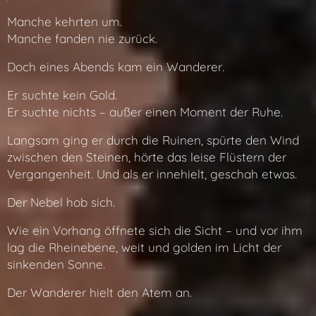
Manche kehrten um.
Manche fanden nie zurück.
Doch eines Abends kam ein Wanderer.
Er suchte kein Gold.
Er suchte nichts – außer einen Moment der Ruhe.
Langsam ging er durch die Ruinen, spürte den Wind
zwischen den Steinen, hörte das leise Flüstern der
Vergangenheit. Und als er innehielt, geschah etwas.
Der Nebel hob sich.
Wie ein Vorhang öffnete sich die Sicht – und vor ihm
lag die Rheinebene, weit und golden im Licht der
sinkenden Sonne.
Der Wanderer hielt den Atem an.