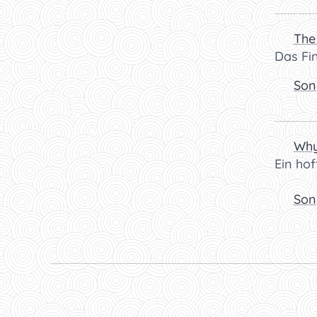
🎧
The
Das Fin
👉
Son
🎧
Why
Ein hof
👉
Son