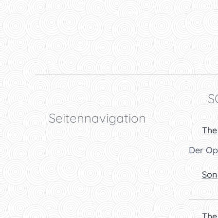
📖 
Seitennavigation
🎧
The
Der Op
👉
Son
🎧
The