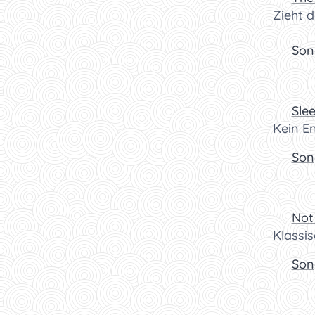
Zieht d
👉
Son
🎧
Sle
Kein E
👉
Son
🎧
Not
Klassi
👉
Son