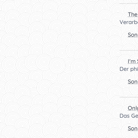
🎧
The
Verarbe
👉
Son
🎧
I'm 
Der ph
👉
Son
🎧
Onl
Das Geb
👉
Son