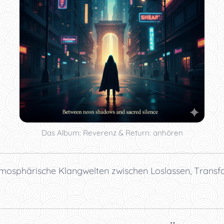
Das Album: Reverenz & Return: anhören
tmosphärische Klangwelten zwischen Loslassen, Transf