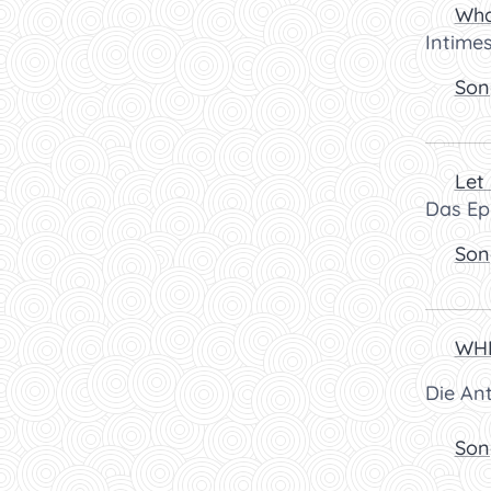
🎧
Wha
Intime
👉
Son
🎧
Let
Das Ep
👉
Son
🎧
WHE
Die An
👉
Son