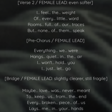
[Verse 2 / FEMALE LEAD: even softer]
I… feel… the… weight
Of… every… little… word
Rooms… full… of… our… traces
But… none… of… them… speak
[Pre-Chorus / FEMALE LEAD]
Everything… we… were
Hangs… quiet… in… the… air
I… won't… hold… you
I… just… let… go
[Bridge / FEMALE LEAD: slightly clearer, still fragile]
Maybe… love… was… never… meant
To… keep… us… from… the… end
Every… broken… piece… of… us
Lays… me… in… your… hands