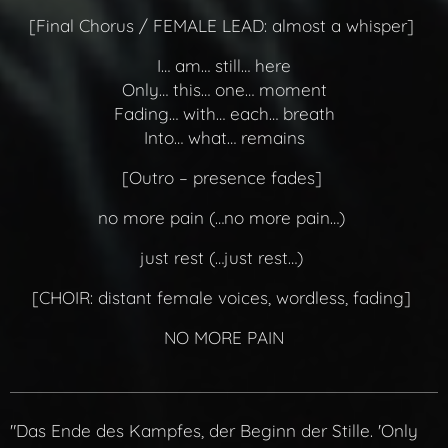
[Final Chorus / FEMALE LEAD: almost a whisper]
I… am… still… here
Only… this… one… moment
Fading… with… each… breath
Into… what… remains
[Outro – presence fades]
no more pain (…no more pain…)
just rest (…just rest…)
[CHOIR: distant female voices, wordless, fading]
NO MORE PAIN
"Das Ende des Kampfes, der Beginn der Stille. 'Only