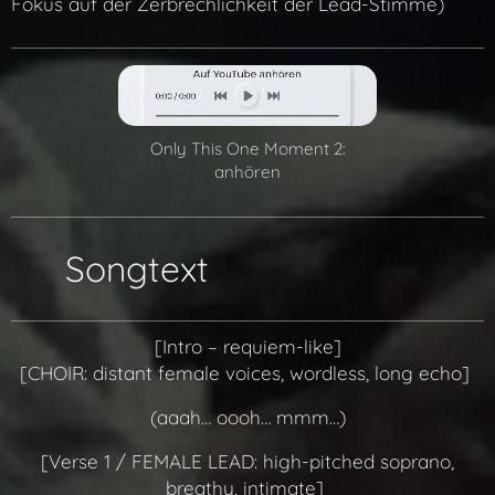
Fokus auf der Zerbrechlichkeit der Lead-Stimme)
Only This One Moment 2:
anhören
📖 Songtext
[Intro – requiem-like]
[CHOIR: distant female voices, wordless, long echo]
(aaah… oooh… mmm…)
[Verse 1 / FEMALE LEAD: high-pitched soprano,
breathy, intimate]