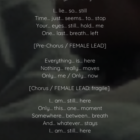
I… lie… so… still
Time… just… seems… to… stop
Your… eyes… still… hold… me
One… last… breath… left
[Pre-Chorus / FEMALE LEAD]
Everything… is… here
Nothing… really… moves
Only… me / Only… now
[Chorus / FEMALE LEAD: fragile]
I… am… still… here
Only… this… one… moment
Somewhere… between… breath
And… whatever… stays
I… am… still… here