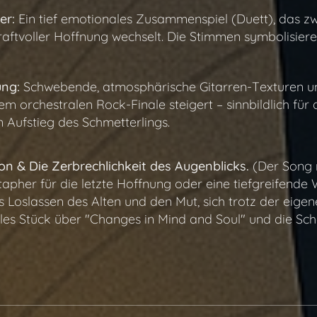
er:
Ein tief emotionales Zusammenspiel (Duett), das zw
kraftvoller Hoffnung wechselt. Die Stimmen symbolisier
ung:
Schwebende, atmosphärische Gitarren-Texturen un
em orchestralen Rock-Finale steigert – sinnbildlich für
n Aufstieg des Schmetterlings.
n & Die Zerbrechlichkeit des Augenblicks.
(Der Song n
tapher für die letzte Hoffnung oder eine tiefgreifend
 Loslassen des Alten und den Mut, sich trotz der eigenen
les Stück über "Changes in Mind and Soul" und die Schö