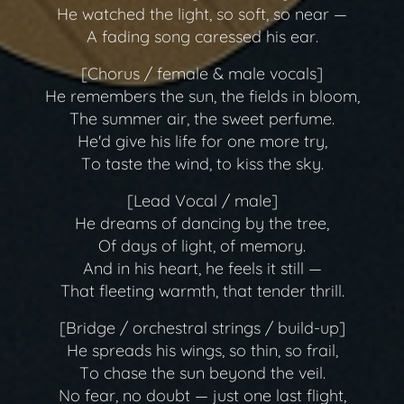
He watched the light, so soft, so near —
A fading song caressed his ear.
[Chorus / female & male vocals]
He remembers the sun, the fields in bloom,
The summer air, the sweet perfume.
He'd give his life for one more try,
To taste the wind, to kiss the sky.
[Lead Vocal / male]
He dreams of dancing by the tree,
Of days of light, of memory.
And in his heart, he feels it still —
That fleeting warmth, that tender thrill.
[Bridge / orchestral strings / build-up]
He spreads his wings, so thin, so frail,
To chase the sun beyond the veil.
No fear, no doubt — just one last flight,