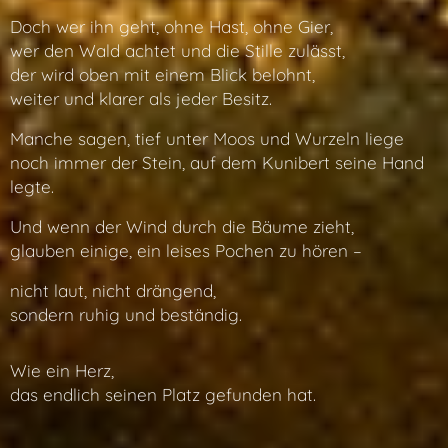
Doch wer ihn geht, ohne Hast, ohne Gier,
wer den Wald achtet und die Stille zulässt,
der wird oben mit einem Blick belohnt,
weiter und klarer als jeder Besitz.
Manche sagen, tief unter Moos und Wurzeln liege
noch immer der Stein, auf dem Kunibert seine Hand
legte.
Und wenn der Wind durch die Bäume zieht,
glauben einige, ein leises Pochen zu hören –
nicht laut, nicht drängend,
sondern ruhig und beständig.
Wie ein Herz,
das endlich seinen Platz gefunden hat.