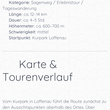
🏞️
Kategorie:
Sagenweg / Erlebnistour /
Tageswanderung
📏
Länge:
ca. 12–14 km
⏱️
Dauer:
ca. 4–5 Std.
⛰️
Höhenmeter:
ca. 600–700 m
🥾
Schwierigkeit:
mittel
🚗
Startpunkt:
Kurpark Loffenau
🗺️ Karte &
Tourenverlauf
Vom Kurpark in Loffenau führt die Route zunächst zu
den Aussichtspunkten oberhalb des Ortes. Über