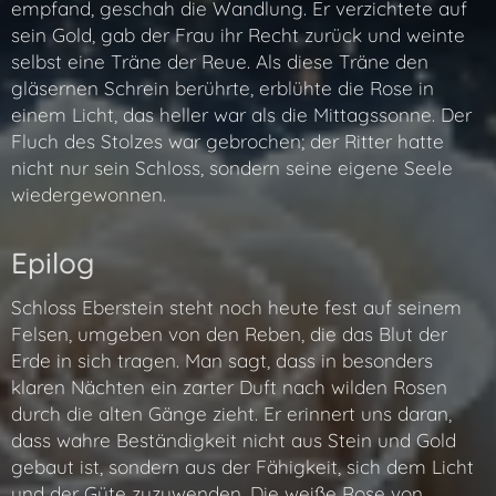
empfand, geschah die Wandlung. Er verzichtete auf
sein Gold, gab der Frau ihr Recht zurück und weinte
selbst eine Träne der Reue. Als diese Träne den
gläsernen Schrein berührte, erblühte die Rose in
einem Licht, das heller war als die Mittagssonne. Der
Fluch des Stolzes war gebrochen; der Ritter hatte
nicht nur sein Schloss, sondern seine eigene Seele
wiedergewonnen.
Epilog
Schloss Eberstein steht noch heute fest auf seinem
Felsen, umgeben von den Reben, die das Blut der
Erde in sich tragen. Man sagt, dass in besonders
klaren Nächten ein zarter Duft nach wilden Rosen
durch die alten Gänge zieht. Er erinnert uns daran,
dass wahre Beständigkeit nicht aus Stein und Gold
gebaut ist, sondern aus der Fähigkeit, sich dem Licht
und der Güte zuzuwenden. Die weiße Rose von