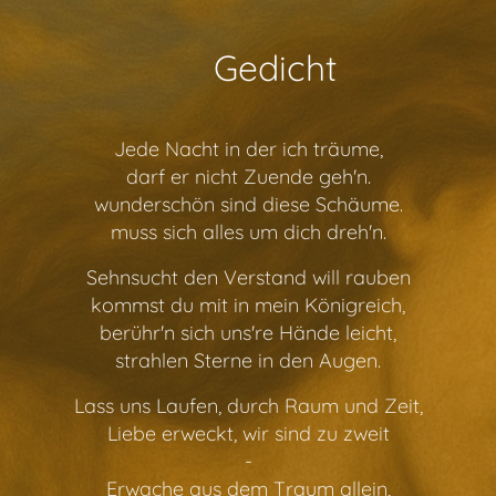
📖 Gedicht
Jede Nacht in der ich träume,
darf er nicht Zuende geh'n.
wunderschön sind diese Schäume.
muss sich alles um dich dreh'n.
Sehnsucht den Verstand will rauben
kommst du mit in mein Königreich,
berühr'n sich uns're Hände leicht,
strahlen Sterne in den Augen.
Lass uns Laufen, durch Raum und Zeit,
Liebe erweckt, wir sind zu zweit
-
Erwache aus dem Traum allein,