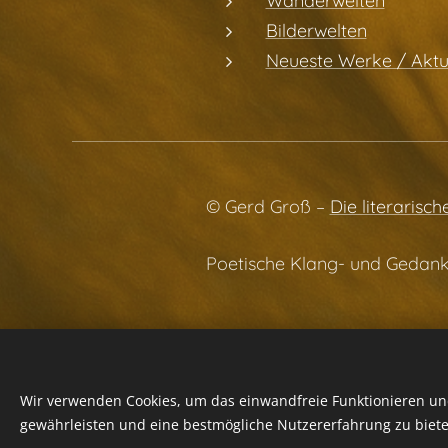
Wanderwelten
Bilderwelten
Neueste Werke / Aktu
© Gerd Groß –
Die literarisch
Poetische Klang- und Gedank
Wir verwenden Cookies, um das einwandfreie Funktionieren und
gewährleisten und eine bestmögliche Nutzererfahrung zu biete
Datenschutzrichtlinien