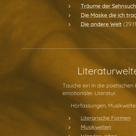
Träume der Sehnsuch
Die Maske die ich tra
Die andere Welt
(29.1
✨ Literaturwelt
Tauche ein in die poetische
emotionaler Literatur.
👉 Hörfassungen, Musikwelten
Literarische Formen
Musikwelten