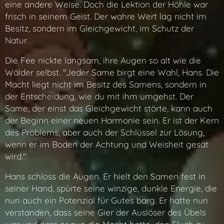
eine andere Weise. Doch die Lektion der Höhle war
frisch in seinem Geist. Der wahre Wert lag nicht im
Besitz, sondern im Gleichgewicht, im Schutz der
Natur.
Die Fee nickte langsam, ihre Augen so alt wie die
Wälder selbst. "Jeder Same birgt eine Wahl, Hans. Die
Macht liegt nicht im Besitz des Samens, sondern in
der Entscheidung, wie du mit ihm umgehst. Der
Same, der einst das Gleichgewicht störte, kann auch
der Beginn einer neuen Harmonie sein. Er ist der Kern
des Problems, aber auch der Schlüssel zur Lösung,
wenn er im Boden der Achtung und Weisheit gesät
wird."
Hans schloss die Augen. Er hielt den Samen fest in
seiner Hand, spürte seine winzige, dunkle Energie, die
nun auch ein Potenzial für Gutes barg. Er hatte nun
verstanden, dass seine Gier der Auslöser des Übels