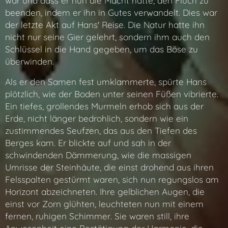
war und dass er nun die Macht hatte, den Fluch zu
beenden, indem er ihn in Gutes verwandelt. Dies war
der letzte Akt auf Hans' Reise. Die Natur hatte ihn
nicht nur seine Gier gelehrt, sondern ihm auch den
Schlüssel in die Hand gegeben, um das Böse zu
überwinden.
Als er den Samen fest umklammerte, spürte Hans
plötzlich, wie der Boden unter seinen Füßen vibrierte.
Ein tiefes, grollendes Murmeln erhob sich aus der
Erde, nicht länger bedrohlich, sondern wie ein
zustimmendes Seufzen, das aus den Tiefen des
Berges kam. Er blickte auf und sah in der
schwindenden Dämmerung, wie die massigen
Umrisse der Steinhäute, die einst drohend aus ihren
Felsspalten gestürmt waren, sich nun regungslos am
Horizont abzeichneten. Ihre gelblichen Augen, die
einst vor Zorn glühten, leuchteten nun mit einem
fernen, ruhigen Schimmer. Sie waren still, ihre