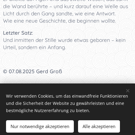
die Wand berührte – und kurz darauf eine Welle aus
Licht durch den Gang sandte, wie eine Antwort.
Wie eine neue Geschichte, die beginnen wollte.
Letzter Satz:
Und inmitten der Stille wurde etwas geboren – kein
Urteil, sondern ein Anfang
.
© 07.08.2025 Gerd Groß
I
<<<
I
<<
I
<
I Kapitel 196 I
>
I
>>
I
>>>
I
Wir verwenden Cookies, um das einwandfreie Funktionieren
und die Sicherheit der Website zu gewährleisten und eine
bestmögliche Nutzererfahrung zu bieten.
Datenschutzrichtlinien
Nur notwendige akzeptieren
Alle akzeptieren
Bilder und Text © Gerd Groß, Interesse an Text oder Bild,