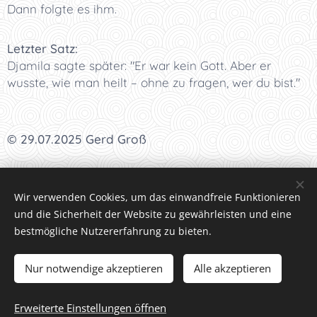
Dann folgte es ihm.
Letzter Satz:
Djamila sagte später: "Er war kein Gott. Aber er
wusste, wie man heilt – ohne zu fragen, wer du bist."
© 29.07.2025 Gerd Groß
I
<<<
I
<<
I
<
I Kapitel 18 I
>
I
>>
I
>>>
I
Wir verwenden Cookies, um das einwandfreie Funktionieren
und die Sicherheit der Website zu gewährleisten und eine
bestmögliche Nutzererfahrung zu bieten.
Datenschutzrichtlinien
Nur notwendige akzeptieren
Alle akzeptieren
Bilder und Text © Gerd Groß, Interesse an Text oder Bild,
sie uns
kontaktieren
Erweiterte Einstellungen öffnen
Cookies