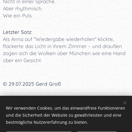
Nicht in einer Sprache.
Aber rhythmisch.
Wie ein Puls.
Letzter Satz:
Als Anna auf "Wiedergabe wiederholen" klickte,
flackerte das Licht in ihrem Zimmer – und draußen
zogen sich die Wolken über München wie eine Hand
über ein Gesicht.
© 29.07.2025 Gerd Groß
I
<<<
I
<<
I
<
I Kapitel 17 I
>
I
>>
I
>>>
I
Wir verwenden Cookies, um das einwandfreie Funktionieren
und die Sicherheit der Website zu gewährleisten und eine
bestmögliche Nutzererfahrung zu bieten.
Datenschutzrichtlinien