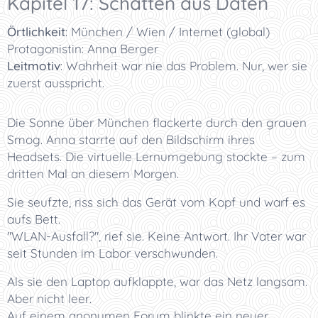
Kapitel 17: Schatten aus Daten
Örtlichkeit
:
München / Wien / Internet (global)
Protagonistin: Anna Berger
Leitmotiv
:
Wahrheit war nie das Problem. Nur, wer sie
zuerst ausspricht.
Die Sonne über München flackerte durch den grauen
Smog. Anna starrte auf den Bildschirm ihres
Headsets. Die virtuelle Lernumgebung stockte – zum
dritten Mal an diesem Morgen.
Sie seufzte, riss sich das Gerät vom Kopf und warf es
aufs Bett.
"WLAN-Ausfall?", rief sie. Keine Antwort. Ihr Vater war
seit Stunden im Labor verschwunden.
Als sie den Laptop aufklappte, war das Netz langsam.
Aber nicht leer.
Auf einem anonymen Forum blinkte ein neuer