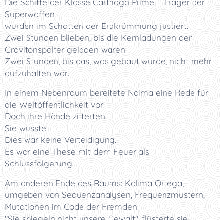
Die Schiffe der Klasse Carthago Prime – Träger der
Superwaffen –
wurden im Schatten der Erdkrümmung justiert.
Zwei Stunden blieben, bis die Kernladungen der
Gravitonspalter geladen waren.
Zwei Stunden, bis das, was gebaut wurde, nicht mehr
aufzuhalten war.
In einem Nebenraum bereitete Naima eine Rede für
die Weltöffentlichkeit vor.
Doch ihre Hände zitterten.
Sie wusste:
Dies war keine Verteidigung.
Es war eine These mit dem Feuer als
Schlussfolgerung.
Am anderen Ende des Raums: Kalima Ortega,
umgeben von Sequenzanalysen, Frequenzmustern,
Mutationen im Code der Fremden.
"Sie spiegeln nicht unsere Gewalt", flüsterte sie.