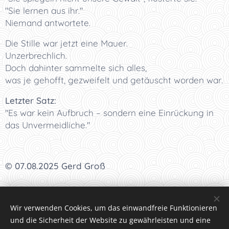
"Sie lernen aus ihr."
Niemand antwortete.
Die Stille war jetzt eine Mauer.
Unzerbrechlich.
Doch dahinter sammelte sich alles,
was je gehofft, gezweifelt und getäuscht worden war.
Letzter Satz:
"Es war kein Aufbruch – sondern eine Einrückung in
das Unvermeidliche."
© 07.08.2025 Gerd Groß
I
<<<
I
<<
I
<
I Kapitel 150 I
>
I
>>
I
>>>
I
Wir verwenden Cookies, um das einwandfreie Funktionieren
und die Sicherheit der Website zu gewährleisten und eine