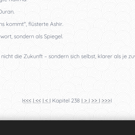
Duran.
s kommt", flüsterte Ashir.
twort, sondern als Spiegel.
nicht die Zukunft – sondern sich selbst, klarer als je zu
I
<<<
I <<
I < I
Kapitel 238
I > I
>> I
>>>
I