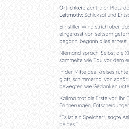
Örtlichkeit
: Zentraler Platz 
Leitmotiv
: Schicksal und Ent
Ein stiller Wind strich über d
eingefasst von seltsam gefor
begann, begann alles erneut.
Niemand sprach. Selbst die Xho
sammelte wie Tau vor dem ers
In der Mitte des Kreises ruht
glatt, schimmernd, von sphär
bewegten wie Gedanken unter e
Kalima trat als Erste vor. Ihr
Erinnerungen, Entscheidungen
"Es ist ein Speicher", sagte As
beides."