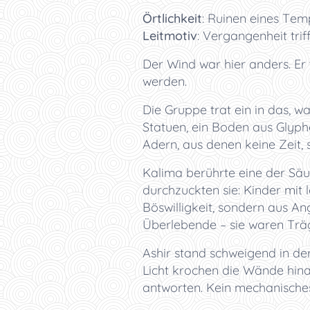
Örtlichkeit
:
Ruinen eines Tem
Leitmotiv
:
Vergangenheit trif
Der Wind war hier anders. Er 
werden.
Die Gruppe trat ein in das, 
Statuen, ein Boden aus Glyph
Adern, aus denen keine Zeit, 
Kalima berührte eine der Säul
durchzuckten sie: Kinder mit
Böswilligkeit, sondern aus An
Überlebende – sie waren Träge
Ashir stand schweigend in der
Licht krochen die Wände hin
antworten. Kein mechanisches