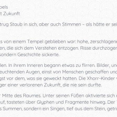
pels
ft Zukunft
trug Staub in sich, aber auch Stimmen – als hätte er s
was von einem Tempel geblieben war: hohe, zerschlage
en, die sich dem Verstehen entzogen. Risse durchzoge
sondern Geschichte sickerte.
en. In ihrem Inneren begann etwas zu flirren. Bilder, u
 leuchtenden Augen, einst von Menschen geschaffen un
gst vor dem, was sie geweckt hatten. Die Xhorr-Kinder
r einer verlorenen Zukunft, die nie sein durfte.
 Mitte des Raumes. Unter seinen Füßen aktivierte sich 
auf, tasteten über Glyphen und Fragmente hinweg. De
 Summen, sondern ein Singen, tief aus dem Stein, getr