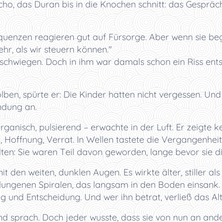
cho, das Duran bis in die Knochen schnitt: das Gesprä
quenzen reagieren gut auf Fürsorge. Aber wenn sie begi
hr, als wir steuern können."
schwiegen. Doch in ihm war damals schon ein Riss ents
ölben, spürte er: Die Kinder hatten nicht vergessen. Und
ndung an.
 organisch, pulsierend – erwachte in der Luft. Er zeigte k
Hoffnung, Verrat. In Wellen tastete die Vergangenhei
lten: Sie waren Teil davon geworden, lange bevor sie d
t den weiten, dunklen Augen. Es wirkte älter, stiller als
lungenen Spiralen, das langsam in den Boden einsank. 
g und Entscheidung. Und wer ihn betrat, verließ das Alt
nd sprach. Doch jeder wusste, dass sie von nun an ande