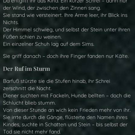
Da entglitt ihr das Kind. Ein kurzer Schrei – dann nur
der Wind, der zwischen den Zinnen sang.
Sie stand wie versteinert. Ihre Arme leer, ihr Blick ins
Nichts.
Der Himmel schwieg, und selbst der Stein unter ihren
Füßen schien zu weinen.
Ein einzelner Schuh lag auf dem Sims.
Sie griff danach – doch ihre Finger fanden nur Kälte.
Der Ruf im Sturm
Barfuß stürzte sie die Stufen hinab, ihr Schrei
zerschnitt die Nacht.
Diener suchten mit Fackeln, Hunde bellten – doch die
Schlucht blieb stumm.
Von dieser Stunde an wich kein Frieden mehr von ihr.
Sie irrte durch die Gänge, flüsterte den Namen ihres
Kindes, suchte in Schatten und Stein – bis selbst der
Tod sie nicht mehr fand.