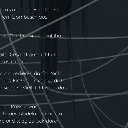
n zu beben. Eine fiel zu
 einem Dornbusch aus
sie. "Du bist schon auf ihm.
ild. Gewebt aus Licht und
xistierten.
icht verlieren darfst. Nicht
feres. Ein Gedanke, der dich
 schützt. Vielleicht ist es das,
r der Preis etwas
bliebenen Nadeln – Knochen
ab und stieg zurück durch