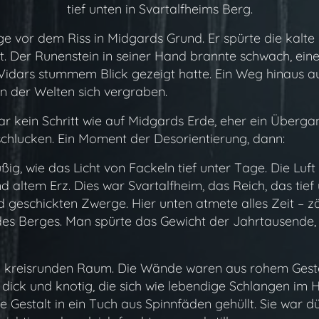
tief unten in Svartalfheims Berg.
vor dem Riss in Midgards Grund. Er spürte die kalte En
 Der Runenstein in seiner Hand brannte schwach, eine le
 Vidars stummem Blick gezeigt hatte. Ein Weg hinaus au
ln der Welten sich vergraben.
war kein Schritt wie auf Midgards Erde, eher ein Übergan
schlucken. Ein Moment der Desorientierung, dann:
g, wie das Licht von Fackeln tief unter Tage. Die Luft 
 altem Erz. Dies war Svartalfheim, das Reich, das tief 
geschickten Zwerge. Hier unten atmete alles Zeit – zä
s Berges. Man spürte das Gewicht der Jahrtausende, d
 kreisrunden Raum. Die Wände waren aus rohem Geste
dick und knotig, die sich wie lebendige Schlangen im
Gestalt in ein Tuch aus Spinnfäden gehüllt. Sie war d