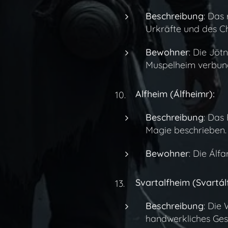
Beschreibung
: Das
Urkräfte und des C
Bewohner
: Die Jöt
Muspelheim verbund
Alfheim (Álfheimr):
Beschreibung
: Das 
Magie beschrieben.
Bewohner
: Die Álfa
Svartalfheim (Svartál
Beschreibung
: Die
handwerkliches Ges