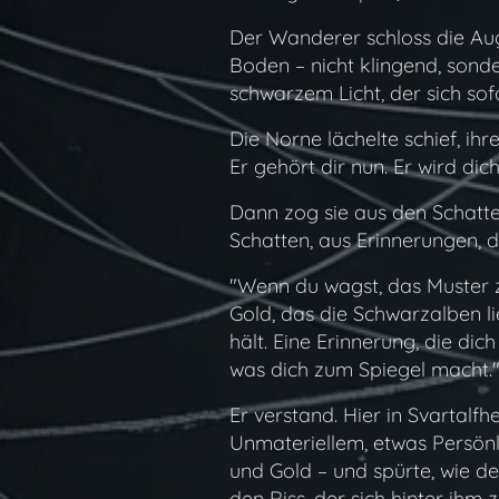
Der Wanderer schloss die Aug
Boden – nicht klingend, sond
schwarzem Licht, der sich sof
Die Norne lächelte schief, ih
Er gehört dir nun. Er wird dic
Dann zog sie aus den Schatte
Schatten, aus Erinnerungen, d
"Wenn du wagst, das Muster zu 
Gold, das die Schwarzalben lie
hält. Eine Erinnerung, die dich 
was dich zum Spiegel macht.
Er verstand. Hier in Svartalf
Unmateriellem, etwas Persönl
und Gold – und spürte, wie de
den Riss, der sich hinter ihm 