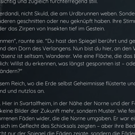
ichtig und zugleich furchterregend still.
Verdandi, nicht Skuld, die am Urdbrunnen weben. Sonder
nderen geschnitten oder neu geknüpft haben. Ihre Sti
er das Zirpen von Insekten tief im Gestein.
mmen", raunte sie. "Du hast den Spiegel berührt und ge
und den Dorn des Verlangens. Nun bist du hier, an den
senz ist seltsam, Wanderer. Wie eine Fläche, die das L
dich: Willst du erkennen, was längst gesponnen ist – od
rändern?"
em Reich, wo die Erde selbst Geheimnisse flüsterte un
emd und nutzlos an.
h. Hier in Svartalfheim, in der Nähe der Norne und der 
e keine Bilder der Zukunft mehr, sondern Muster. Wie fei
worrenen Fäden wider, die die Norne umgaben. Er war ei
sich im Geflecht des Schicksals zeigten – aber ihre Be
ht nur der Spiegel die Fäden zeigte, sondern die Fäden