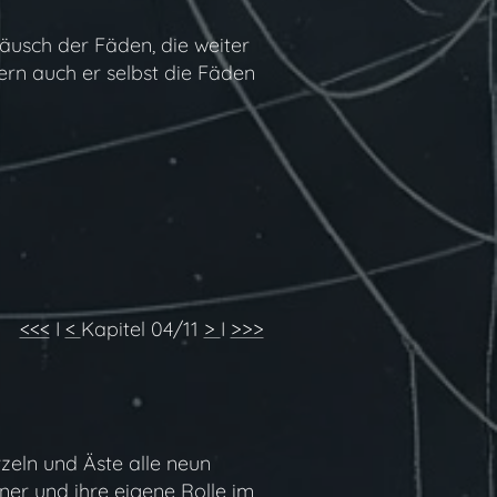
räusch der Fäden, die weiter
ern auch er selbst die Fäden
<<<
I
<
Kapitel 04/11
>
I
>>>
zeln und Äste alle neun
ner und ihre eigene Rolle im