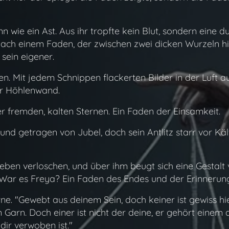
 wie ein Ast. Aus ihr tropfte kein Blut, sondern eine du
 nach einem Faden, der zwischen zwei dicken Wurzeln h
 sein eigener.
. Mit jedem Schnippen flackerten Bilder in der Luft auf
er Höhlenwand.
ter fremden, kalten Sternen. Ein Faden der Einsamkeit.
d und getragen von Jubel, doch sein Antlitz starr vor Kä
eben verloschen, und über ihm beugt sich eine Gestalt v
. War es Freya? Ein Faden des Endes und der Erinnerun
rne. "Gewebt aus deinem Sein, doch keiner ist gewiss hi
 Garn. Doch einer ist nicht der deine, er gehört einem
 dir verwoben ist."