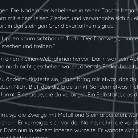
en. Die Nadeln der Nebelhexe in seiner Tasche beganne
ern mit einem leisen Zischen, und verwandelte sich zu
ort in den steinigen Grund Svartalfheims grub.
re Lippen kaum sichtbar im Tuch. "Der Dornweg", raunte 
h stechen und treiben."
n einen kleinen Webrahmen hervor. Darin war sein Abb
ie noch nicht geschehen waren, aber als Fäden bereits e
ändern", flüsterte sie, "dann bring mir etwas, das du n
ben. Nicht Blut, das die Erde trinkt. Sondern etwas Tie
formt. Eine Liebe, die du verbirgst. Ein Selbstbild, das du
"
heim, wo die Zwerge mit Metall und Stein arbeiteten, wa
ichem. Er verneigte sich vor der Norne, nahm die ver
r Dorn nun in seinem Inneren wurzelte. Er wandte sich 
zu schließen begann.