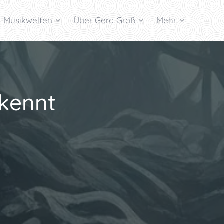
Musikwelten
Über Gerd Groß
Mehr
 kennt
a