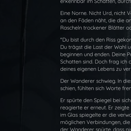
erkennbar im Schatten, durchs
Eine Norne. Nicht Urd, nicht 
an den Fäden näht, die die a
Rascheln trockener Blätter od
"Du bist durch den Riss geko
Du trägst die Last der Wahl 
beginnen und enden. Deine Prä
Schatten sind. Doch frag ich 
deines eigenen Lebens zu ve
Der Wanderer schwieg. In dies
schien, fühlten sich Worte fr
Er spürte den Spiegel bei sic
reagierte er erneut. Er zeigt
im Glas spiegelte er die ver
möglichen Verbindungen, die 
der Wanderer spürte, dass nic