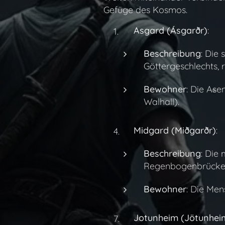
Gefüge des Kosmos.
Asgard (Ásgarðr)
:
Beschreibung
: Die
Göttergeschlechts, r
Bewohner
: Die Ase
Walhall).
Midgard (Miðgarðr)
:
Beschreibung
: Die
Regenbogenbrücke B
Bewohner
: Die Men
Jotunheim (Jötunheim