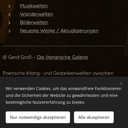
Musikwelten
Wanderwelten
Bilderwelten
Neueste Werke / Aktualisierungen
© Gerd Groß –
Die literarische Galerie
Poetische Klang- und Gedankenwelten zwischen
Literatur, Musik und Atmosphäre.
Wir verwenden Cookies, um das einwandfreie Funktionieren
und die Sicherheit der Website zu gewährleisten und eine
bestmögliche Nutzererfahrung zu bieten.
Datenschutzrichtlinien
Nur notwendige akzeptieren
Alle akzeptieren
Bilder und Text © Gerd Groß, Interesse an Text oder Bild,
sie uns
kontaktieren