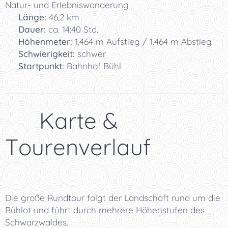
Natur- und Erlebniswanderung
📏
Länge:
46,2 km
⏱️
Dauer:
ca. 14:40 Std.
⛰️
Höhenmeter:
1.464 m Aufstieg / 1.464 m Abstieg
🥾
Schwierigkeit:
schwer
🚗
Startpunkt:
Bahnhof Bühl
🗺️ Karte &
Tourenverlauf
Die große Rundtour folgt der Landschaft rund um die
Bühlot und führt durch mehrere Höhenstufen des
Schwarzwaldes.