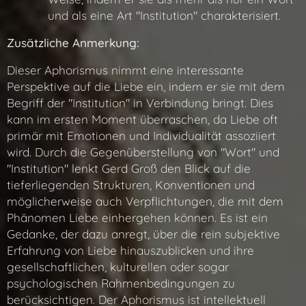
und als eine Art "Institution" charakterisiert.
Zusätzliche Anmerkung:
Dieser Aphorismus nimmt eine interessante
Perspektive auf die Liebe ein, indem er sie mit dem
Begriff der "Institution" in Verbindung bringt. Dies
kann im ersten Moment überraschen, da Liebe oft
primär mit Emotionen und Individualität assoziiert
wird. Durch die Gegenüberstellung von "Wort" und
"Institution" lenkt Gerd Groß den Blick auf die
tieferliegenden Strukturen, Konventionen und
möglicherweise auch Verpflichtungen, die mit dem
Phänomen Liebe einhergehen können. Es ist ein
Gedanke, der dazu anregt, über die rein subjektive
Erfahrung von Liebe hinauszublicken und ihre
gesellschaftlichen, kulturellen oder sogar
psychologischen Rahmenbedingungen zu
berücksichtigen. Der Aphorismus ist intellektuell