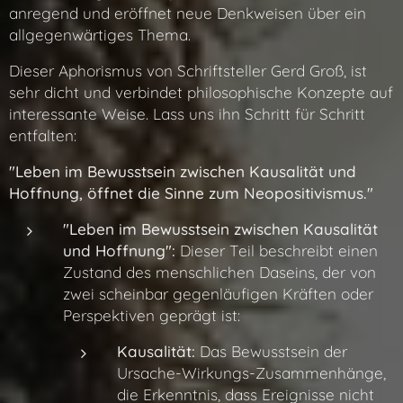
anregend und eröffnet neue Denkweisen über ein
allgegenwärtiges Thema.
Dieser Aphorismus von Schriftsteller Gerd Groß, ist
sehr dicht und verbindet philosophische Konzepte auf
interessante Weise. Lass uns ihn Schritt für Schritt
entfalten:
"Leben im Bewusstsein zwischen Kausalität und
Hoffnung, öffnet die Sinne zum Neopositivismus."
"Leben im Bewusstsein zwischen Kausalität
und Hoffnung":
Dieser Teil beschreibt einen
Zustand des menschlichen Daseins, der von
zwei scheinbar gegenläufigen Kräften oder
Perspektiven geprägt ist:
Kausalität:
Das Bewusstsein der
Ursache-Wirkungs-Zusammenhänge,
die Erkenntnis, dass Ereignisse nicht