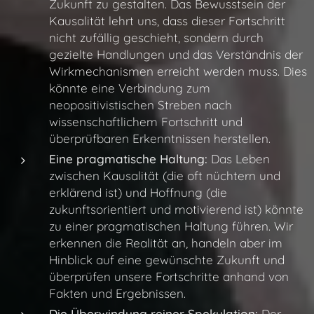
Zukunft zu gestalten. Das Bewusstsein der
Kausalität lehrt uns, dass dieser Fortschritt
nicht zufällig geschieht, sondern durch
gezielte Handlungen und das Verständnis der
Wirkmechanismen erreicht werden muss. Dies
könnte eine Verbindung zum
neopositivistischen Streben nach
wissenschaftlichem Fortschritt und
überprüfbaren Erkenntnissen herstellen.
Eine pragmatische Haltung:
Das Leben
zwischen Kausalität (die oft nüchtern und
erklärend ist) und Hoffnung (die
zukunftsorientiert und motivierend ist) könnte
zu einer pragmatischen Haltung führen. Wir
erkennen die Realität an, handeln aber im
Hinblick auf eine gewünschte Zukunft und
überprüfen unsere Fortschritte anhand von
Fakten und Ergebnissen.
Die Überwindung reiner Spekulation:
Der