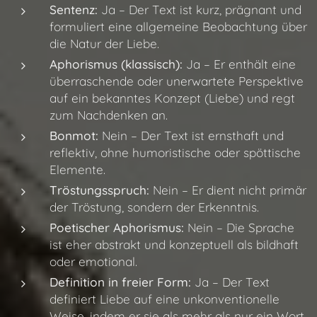
Sentenz:
Ja – Der Text ist kurz, prägnant und
formuliert eine allgemeine Beobachtung über
die Natur der Liebe.
Aphorismus (klassisch):
Ja – Er enthält eine
überraschende oder unerwartete Perspektive
auf ein bekanntes Konzept (Liebe) und regt
zum Nachdenken an.
Bonmot:
Nein – Der Text ist ernsthaft und
reflektiv, ohne humoristische oder spöttische
Elemente.
Tröstungsspruch:
Nein – Er dient nicht primär
der Tröstung, sondern der Erkenntnis.
Poetischer Aphorismus:
Nein – Die Sprache
ist eher abstrakt und konzeptuell als bildhaft
oder emotional.
Definition in freier Form:
Ja – Der Text
definiert Liebe auf eine unkonventionelle
Weise, indem er sie als mehr als nur ein Wort