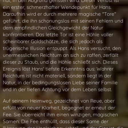
hat, in den Abgrund gerissen wird. Dieser Verlust ist
ein erster, schmerzhafter Wendepunkt für Hans.
Daraufhin wird er durch mehrere magische "Tore"
geführt, die ihn schonungslos mit seinen Fehlern und
dem empfindlichen Gleichgewicht der Natur
konfrontieren. Das letzte Tor ist eine Höhle voller
scheinbarer Goldschätze, die sich jedoch als
trügerische Illusion entpuppt. Als Hans versucht, den
unermesslichen Reichtum an sich zu raffen, zerfällt
dieser zu Staub, und die Höhle schließt sich. Dieses
Ereignis löst Hans' tiefste Erkenntnis aus: Wahrer
Reichtum ist nicht materiell, sondern liegt in der
Natur, in der bedingungslosen Liebe seiner Familie
und in der tiefen Achtung vor dem Leben selbst.
Auf seinem Heimweg, gezeichnet von Reue, aber
erfüllt von neuer Klarheit, begegnet er erneut der
Fee. Sie überreicht ihm einen winzigen, magischen
Samen. Die Fee enthüllt, dass dieser Same der