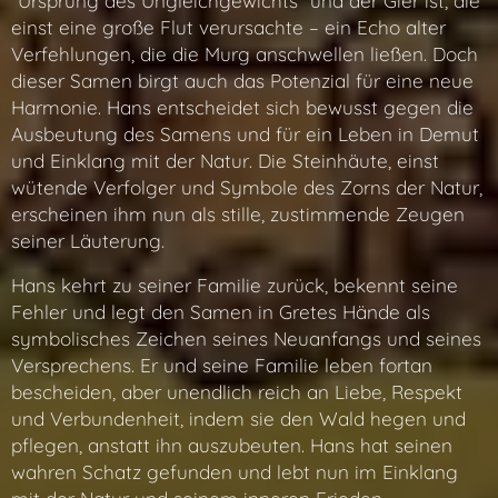
"Ursprung des Ungleichgewichts" und der Gier ist, die
einst eine große Flut verursachte – ein Echo alter
Verfehlungen, die die Murg anschwellen ließen. Doch
dieser Samen birgt auch das Potenzial für eine neue
Harmonie. Hans entscheidet sich bewusst gegen die
Ausbeutung des Samens und für ein Leben in Demut
und Einklang mit der Natur. Die Steinhäute, einst
wütende Verfolger und Symbole des Zorns der Natur,
erscheinen ihm nun als stille, zustimmende Zeugen
seiner Läuterung.
Hans kehrt zu seiner Familie zurück, bekennt seine
Fehler und legt den Samen in Gretes Hände als
symbolisches Zeichen seines Neuanfangs und seines
Versprechens. Er und seine Familie leben fortan
bescheiden, aber unendlich reich an Liebe, Respekt
und Verbundenheit, indem sie den Wald hegen und
pflegen, anstatt ihn auszubeuten. Hans hat seinen
wahren Schatz gefunden und lebt nun im Einklang