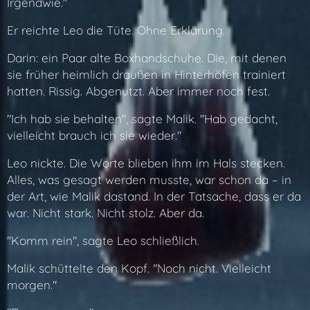
Irgendwie."
Er reichte Leo die Tüte. Ohne Erklärung.
Darin: ein Paar alte Boxhandschuhe. Die, mit denen
sie früher heimlich draußen in Hinterhöfen trainiert
hatten. Rissig. Abgenutzt. Aber immer noch fest.
"Ich hab sie behalten", sagte Malik. "Hab gedacht,
vielleicht brauch ich sie wieder."
Leo nickte. Die Worte blieben ihm im Hals stecken.
Alles, was gesagt werden musste, war schon da – in
der Art, wie Malik dastand. In der Tatsache, dass er da
war. Nicht stark. Nicht stolz. Aber da.
"Komm rein", sagte Leo schließlich.
Malik schüttelte den Kopf. "Noch nicht. Vielleicht
morgen."