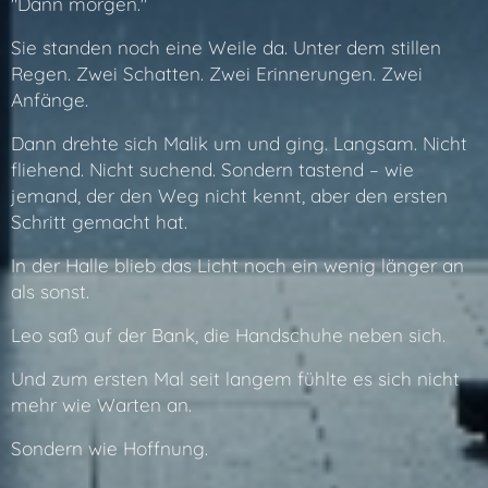
"Dann morgen."
Sie standen noch eine Weile da. Unter dem stillen
Regen. Zwei Schatten. Zwei Erinnerungen. Zwei
Anfänge.
Dann drehte sich Malik um und ging. Langsam. Nicht
fliehend. Nicht suchend. Sondern tastend – wie
jemand, der den Weg nicht kennt, aber den ersten
Schritt gemacht hat.
In der Halle blieb das Licht noch ein wenig länger an
als sonst.
Leo saß auf der Bank, die Handschuhe neben sich.
Und zum ersten Mal seit langem fühlte es sich nicht
mehr wie Warten an.
Sondern wie Hoffnung.