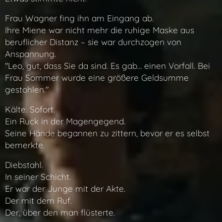
Frau Wagner fing ihn am Eingang ab.
Ihre Miene war nicht mehr die ruhige Maske aus
beruflicher Distanz – sie war durchzogen von
Anspannung.
"Leo, gut, dass Sie da sind. Es gab… einen Vorfall. Bei
Frau Sommer wurde eine größere Geldsumme
gestohlen."
Kälte. Sofort.
Ein Ruck in der Magengegend.
Seine Hände begannen zu zittern, bevor er es selbst
bemerkte.
Diebstahl.
In seiner Schicht.
Er war der Junge mit der Akte.
Der mit dem Ruf.
Der, über den man flüsterte.