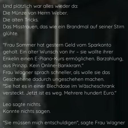
Und plötzlich war alles wieder da:
Die Münze von Herrn Weber.
Die alten Tricks.
Das Misstrauen, das wie ein Brandmal auf seiner Stirn
glühte.
"Frau Sommer hat gestern Geld vom Sparkonto
geholt. Ein alter Wunsch von ihr – sie wollte ihrer
Enkelin einen E-Piano-Kurs ermöglichen. Barzahlung,
aus Prinzip. Kein Online-Bankkram."
Frau Wagner sprach schneller, als wolle sie das
Geschehene dadurch ungeschehen machen.
"Sie hat es in einer Blechdose im Wäscheschrank
versteckt. Jetzt ist es weg. Mehrere hundert Euro."
Leo sagte nichts.
Konnte nichts sagen.
"Sie müssen mich entschuldigen", sagte Frau Wagner