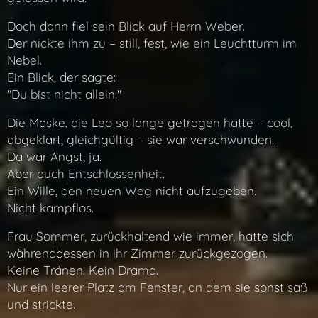
Doch dann fiel sein Blick auf Herrn Weber.
Der nickte ihm zu – still, fest, wie ein Leuchtturm im
Nebel.
Ein Blick, der sagte:
"Du bist nicht allein."
Die Maske, die Leo so lange getragen hatte – cool,
abgeklärt, gleichgültig – sie war verschwunden.
Da war Angst, ja.
Aber auch Entschlossenheit.
Ein Wille, den neuen Weg nicht aufzugeben.
Nicht kampflos.
Frau Sommer, zurückhaltend wie immer, hatte sich
währenddessen in ihr Zimmer zurückgezogen.
Keine Tränen. Kein Drama.
Nur ein leerer Platz am Fenster, an dem sie sonst saß
und strickte.