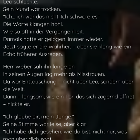
Leo schluckte.
Sein Mund war trocken.
"Ich… ich war das nicht. Ich schwöre es."
Die Worte klangen hohl.
Wie so oft in der Vergangenheit.
Damals hatte er gelogen. Immer wieder.
Jetzt sagte er die Wahrheit – aber sie klang wie ein
Echo früherer Ausreden.
Herr Weber sah ihn lange an.
In seinen Augen lag mehr als Misstrauen.
Da war Enttäuschung – nicht über Leo, sondern über
die Welt.
Dann – langsam, wie ein Tor, das sich zögernd öffnet
– nickte er.
"Ich glaube dir, mein Junge."
Seine Stimme war leise, aber klar.
"Ich habe dich gesehen, wie du bist, nicht nur, was
man über dich sagt.