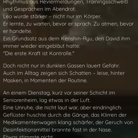
Rhythmus aus Reviermeldungen, Trainingsschweiß
und Gesprächen im Abendrot.
Leo wurde stärker – nicht nur im Körper.
Er lernte, zu warten, bevor er sprach. Zu atmen, bevor
er handelte.
Ein Grundsatz aus dem Kenshin-Ryu, den David ihm
immer wieder eingebläut hatte:
"Die erste Kraft ist Kontrolle."
Doch nicht nur in dunklen Gassen lauert Gefahr.
Auch im Alltag zeigen sich Schatten – leise, hinter
Masken, in Momenten der Routine.
An einem Dienstag, kurz vor seiner Schicht im
Seniorenheim, lag etwas in der Luft.
Eine Unruhe, die nicht laut war, aber eindringlich.
Geflüster huschte durch die Gänge, das Klirren der
Medikamentenwagen klang schärfer, der Geruch von
Desinfektionsmittel brannte fast in der Nase.
Etwas stimmte nicht.