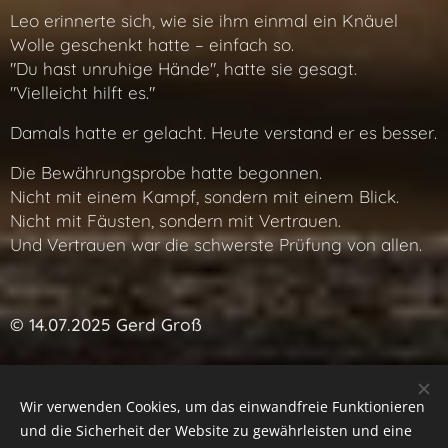
Leo erinnerte sich, wie sie ihm einmal ein Knäuel
Wolle geschenkt hatte – einfach so.
"Du hast unruhige Hände", hatte sie gesagt.
"Vielleicht hilft es."
Damals hatte er gelacht. Heute verstand er es besser.
Die Bewährungsprobe hatte begonnen.
Nicht mit einem Kampf, sondern mit einem Blick.
Nicht mit Fäusten, sondern mit Vertrauen.
Und Vertrauen war die schwerste Prüfung von allen.
© 14.07.2025 Gerd Groß
I
<<<
I
<<
I
<
Kapitel 11/47
>
I
>>
I
>>>
I
Wir verwenden Cookies, um das einwandfreie Funktionieren
und die Sicherheit der Website zu gewährleisten und eine