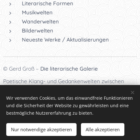
Literarische Formen
Musikwelten
Wanderwelten
Bilderwelten
Neueste Werke / Aktualisierungen
© Gerd Groß –
Die literarische Galerie
Poetische Klang- und Gedankenwelten zwischen
Literatur, Musik und Atmosphäre.
Wir verwenden Cookies, um das einwandfreie Funktionieren
und die Sicherheit der Website zu gewährleisten und eine
bestmögliche Nutzererfahrung zu bieten.
Datenschutzrichtlinien
Nur notwendige akzeptieren
Alle akzeptieren
Bilder und Text © Gerd Groß, Interesse an Text oder Bild,
sie uns
kontaktieren