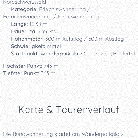
Nordschwarzwald
🏞️
Kategorie:
Erlebniswanderung /
Familienwanderung / Naturwanderung
📏
Länge:
10,3 km
⏱️
Dauer:
ca. 3:35 Std.
⛰️
Höhenmeter:
500 m Aufstieg / 500 m Abstieg
🥾
Schwierigkeit:
mittel
🚗
Startpunkt:
Wanderparkplatz Gertelbach, Bühlertal
Höchster Punkt:
743 m
Tiefster Punkt:
363 m
🗺️ Karte & Tourenverlauf
Die Rundwanderung startet am Wanderparkplatz