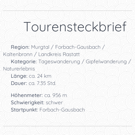
📋 Tourensteckbrief
📍
Region:
Murgtal / Forbach-Gausbach /
Kaltenbronn / Landkreis Rastatt
🏞️
Kategorie:
Tageswanderung / Gipfelwanderung /
Naturerlebnis
📏
Länge:
ca. 24 km
⏱️
Dauer:
ca. 7:35 Std.
⛰️
Höhenmeter:
ca. 956 m
🥾
Schwierigkeit:
schwer
🚗
Startpunkt:
Forbach-Gausbach