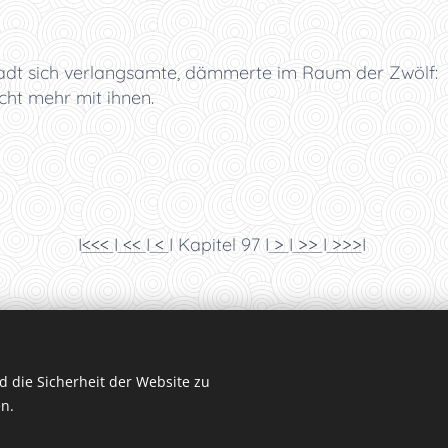
dt sich verlangsamte, dämmerte im Raum der Zwölf:
cht mehr mit ihnen.
I
<<<
I
<<
I
<
I Kapitel 97 I
>
I
>>
I
>>>
I
 die Sicherheit der Website zu
n.
sie uns
ontaktieren