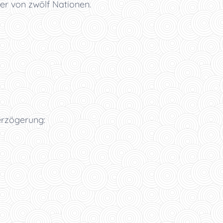
er von zwölf Nationen.
erzögerung: