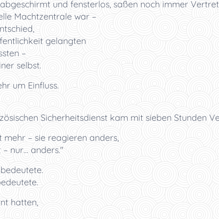
bgeschirmt und fensterlos, saßen noch immer Vertret
lle Machtzentrale war –
ntschied,
entlichkeit gelangten
sten –
ner selbst.
hr um Einfluss.
nzösischen Sicherheitsdienst kam mit sieben Stunden V
 mehr – sie reagieren anders,
ft – nur… anders."
 bedeutete.
bedeutete.
nt hatten,