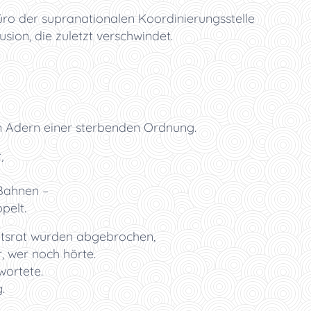
üro der supranationalen Koordinierungsstelle
llusion, die zuletzt verschwindet.
en Adern einer sterbenden Ordnung.
,
 Bahnen –
pelt.
itsrat wurden abgebrochen,
, wer noch hörte.
wortete.
.