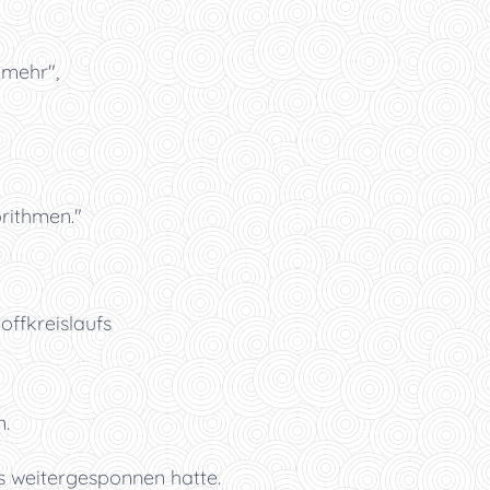
 mehr",
rithmen."
ffkreislaufs
n.
s weitergesponnen hatte.