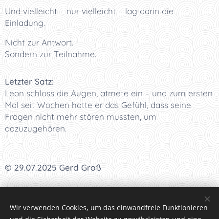
Und vielleicht – nur vielleicht – lag darin die
Einladung.
Nicht zur Antwort.
Sondern zur Teilnahme.
Letzter Satz:
Leon schloss die Augen, atmete ein – und zum ersten
Mal seit Wochen hatte er das Gefühl, dass seine
Fragen nicht mehr stören mussten, um
dazuzugehören.
© 29.07.2025 Gerd Groß
I
<<<
I
<<
I
<
I Kapitel 60 I
>
I
>>
I
>>>
I
Wir verwenden Cookies, um das einwandfreie Funktionieren