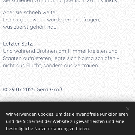
Sie schienen zu ruhig. Zu poetisch. Zu "instinktiv".
Aber sie schrieb weiter.
Denn irgendwann würde jemand fragen,
was zuerst gehört hat.
Letzter Satz:
Und während Drohnen am Himmel kreisten und
Staaten aufrüsteten, legte sich Naima schlafen –
nicht aus Flucht, sondern aus Vertrauen.
© 29.07.2025 Gerd Groß
I
<<<
I
<<
I
<
I Kapitel 58 I
>
I
>>
I
>>>
I
Wir verwenden Cookies, um das einwandfreie Funktionieren
und die Sicherheit der Website zu gewährleisten und eine
bestmögliche Nutzererfahrung zu bieten.