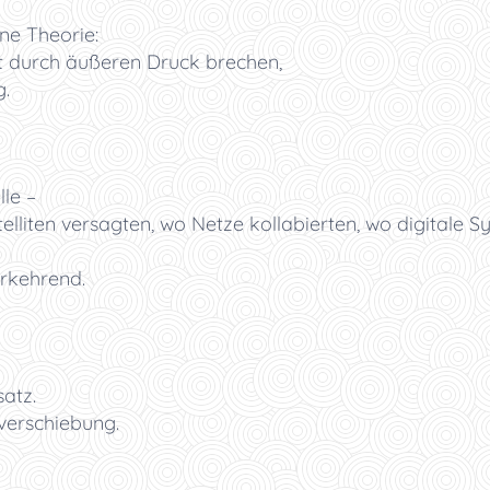
ene Theorie:
 durch äußeren Druck brechen,
.
le –
lliten versagten, wo Netze kollabierten, wo digitale S
rkehrend.
atz.
verschiebung.