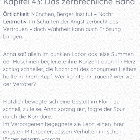
Kapitel 43: Das zerbrechliche Band
Örtlichkeit
:
München, Berger-Institut – Nacht
Leitmotiv
:
Im Schatten der Angst zerbricht das
Vertrauen – doch Wahrheit kann auch Erlösung
bringen.
Anna saß allein im dunklen Labor, das leise Summen
der Maschinen begleitete ihre Konzentration. Ihr Herz
schlug schneller, die Nachricht des anonymen Helfers
hallte in ihrem Kopf. Wer konnte ihr trauen? Wer war
der Verräter?
Plötzlich bewegte sich eine Gestalt im Flur – zu
schnell, zu leise. Anna sprang auf, folgte der Spur
durch die Korridore.
Im Verborgenen begegnete sie Leon, einen ihrer
engsten Mitarbeiter, dessen Verhalten ihr schon
länger seltsam vorkam.