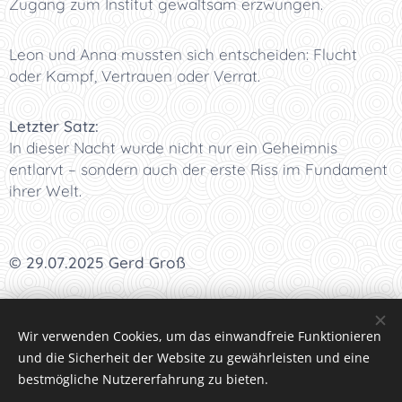
Zugang zum Institut gewaltsam erzwungen.
Leon und Anna mussten sich entscheiden: Flucht
oder Kampf, Vertrauen oder Verrat.
Letzter Satz:
In dieser Nacht wurde nicht nur ein Geheimnis
entlarvt – sondern auch der erste Riss im Fundament
ihrer Welt.
© 29.07.2025 Gerd Groß
I
<<<
I
<<
I
<
I Kapitel 43 I
>
I
>>
I
>>>
I
Wir verwenden Cookies, um das einwandfreie Funktionieren
und die Sicherheit der Website zu gewährleisten und eine
bestmögliche Nutzererfahrung zu bieten.