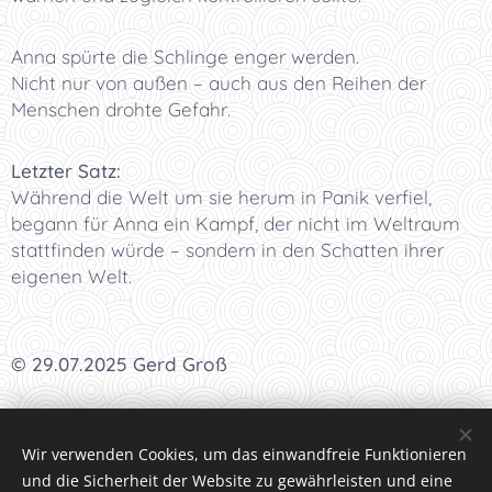
Anna spürte die Schlinge enger werden.
Nicht nur von außen – auch aus den Reihen der
Menschen drohte Gefahr.
Letzter Satz:
Während die Welt um sie herum in Panik verfiel,
begann für Anna ein Kampf, der nicht im Weltraum
stattfinden würde – sondern in den Schatten ihrer
eigenen Welt.
© 29.07.2025 Gerd Groß
I
<<<
I
<<
I
<
I Kapitel 41 I
>
I
>>
I
>>>
I
Wir verwenden Cookies, um das einwandfreie Funktionieren
und die Sicherheit der Website zu gewährleisten und eine