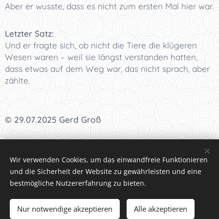
Aber er wusste, dass es nicht zum ersten Mal hier war.
Letzter Satz:
Und er fragte sich, ob nicht die Tiere die klügeren
Wesen waren – weil sie längst verstanden hatten,
dass etwas auf dem Weg war, das nicht sprach, aber
zählte.
© 29.07.2025 Gerd Groß
I
<<<
I
<<
I
<
I Kapitel 36 I
>
I
>>
I
>>>
I
Wir verwenden Cookies, um das einwandfreie Funktionieren
und die Sicherheit der Website zu gewährleisten und eine
bestmögliche Nutzererfahrung zu bieten.
Datenschutzrichtlinien
Nur notwendige akzeptieren
Alle akzeptieren
Bilder und Text © Gerd Groß, Interesse an Text oder Bild,