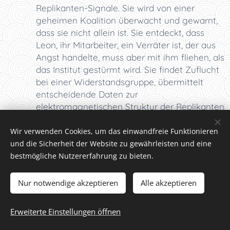
Replikanten-Signale. Sie wird von einer
geheimen Koalition überwacht und gewarnt,
dass sie nicht allein ist. Sie entdeckt, dass
Leon, ihr Mitarbeiter, ein Verräter ist, der aus
Angst handelte, muss aber mit ihm fliehen, als
das Institut gestürmt wird. Sie findet Zuflucht
bei einer Widerstandsgruppe, übermittelt
entscheidende Daten zur
elektromagnetischen Struktur der Replikanten
an offene Kanäle und entkommt der
Zerstörung des Widerstandszentrums mit
Wir verwenden Cookies, um das einwandfreie Funktionieren
einem Datenkristall. Sie analysiert die
und die Sicherheit der Website zu gewährleisten und eine
weltweiten Systemausfälle als "Umkodierung"
bestmögliche Nutzererfahrung zu bieten.
und erkennt, dass die Replikanten ihr eigenes
Denken gespiegelt und verwendet haben. Sie
Nur notwendige akzeptieren
Alle akzeptieren
identifiziert die Reaktion der Replikanten auf
den "ersten Schlag" als "Entkopplung" und
Erweiterte Einstellungen öffnen
beobachtet die "zweite Welle" der
Veränderungen auf der Erde. Sie ist im