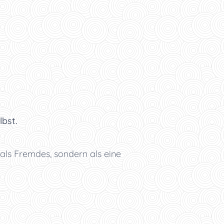
lbst.
 als Fremdes, sondern als eine