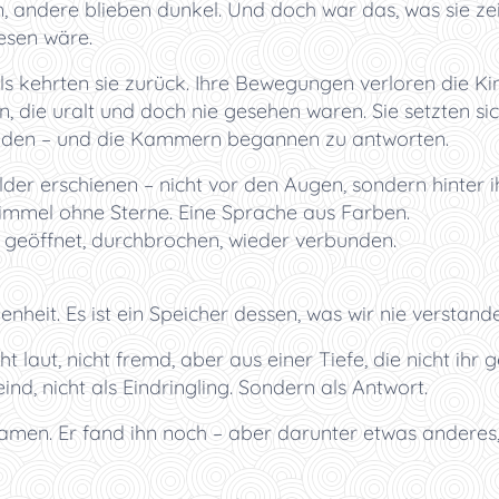
, andere blieben dunkel. Und doch war das, was sie ze
esen wäre.
als kehrten sie zurück. Ihre Bewegungen verloren die Ki
die uralt und doch nie gesehen waren. Sie setzten sic
oden – und die Kammern begannen zu antworten.
ilder erschienen – nicht vor den Augen, sondern hinter i
Himmel ohne Sterne. Eine Sprache aus Farben.
 geöffnet, durchbrochen, wieder verbunden.
enheit. Es ist ein Speicher dessen, was wir nie verstand
t laut, nicht fremd, aber aus einer Tiefe, die nicht ihr 
eind, nicht als Eindringling. Sondern als Antwort.
men. Er fand ihn noch – aber darunter etwas anderes,