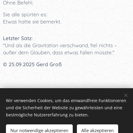
Ohne Befehl.
Sie alle spürten es:
Etwas hatte sie bemerkt.
Letzter Satz:
"Und als die Gravitation verschwand, fiel nichts –
außer dem Glauben, dass etwas fallen müsste."
© 25.09.2025 Gerd Groß
I
<<<
I
<<
I
<
I Kapitel 204 I
>
I
>>
I
>>>
I
Wir verwenden Cookies, um das einwandfreie Funktionieren
und die Sicherheit der Website zu gewährleisten und eine
bestmögliche Nutzererfahrung zu bieten.
Datenschutzrichtlinien
Nur notwendige akzeptieren
Alle akzeptieren
Bilder und Text © Gerd Groß, Interesse an Text oder Bild,