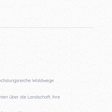
echslungsreiche Waldwege
ten über die Landschaft, ihre