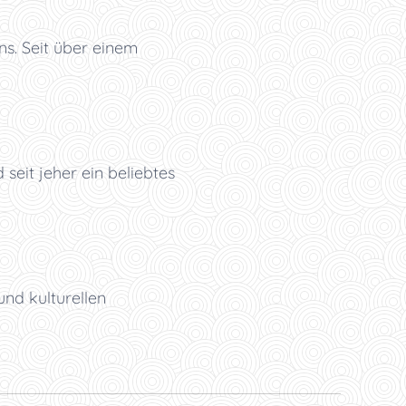
. Seit über einem
eit jeher ein beliebtes
und kulturellen