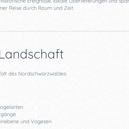
n historische Ereignisse, lokale Überlieferungen und s
er Reise durch Raum und Zeit.
 Landschaft
falt des Nordschwarzwaldes:
ogelarten
rgänge
einebene und Vogesen