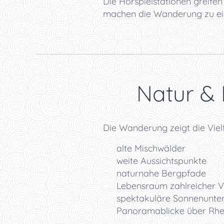
Die Hörspielstationen greife
machen die Wanderung zu ein
🌿 Natur &
Die Wanderung zeigt die Viel
🌲 alte Mischwälder
🌄 weite Aussichtspunkte
🌿 naturnahe Bergpfade
🦅 Lebensraum zahlreicher V
🌅 spektakuläre Sonnenunte
🏞️ Panoramablicke über Rh