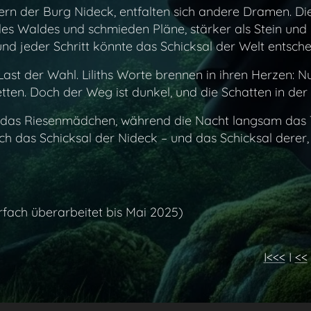
uern der Burg Nideck, entfalten sich andere Dramen. Di
es Waldes und schmieden Pläne, stärker als Stein und E
und jeder Schritt könnte das Schicksal der Welt entsche
st der Wahl. Liliths Worte brennen in ihren Herzen: N
retten. Doch der Weg ist dunkel, und die Schatten in der
t das Riesenmädchen, während die Nacht langsam das T
h das Schicksal der Nideck – und das Schicksal derer, d
rfach überarbeitet bis Mai 2025)
I<<<
I
<<