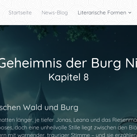
Startseite
News-Blog
Literarische Formen
Geheimnis der Burg N
Kapitel 8
wischen Wald und Burg
hatten länger, je tiefer Jonas, Leana und das Riesenmä
s, doch eine unheilvolle Stille liegt zwischen den Blät
ern mit warnender, trauriger Stimme – und sie erzählen