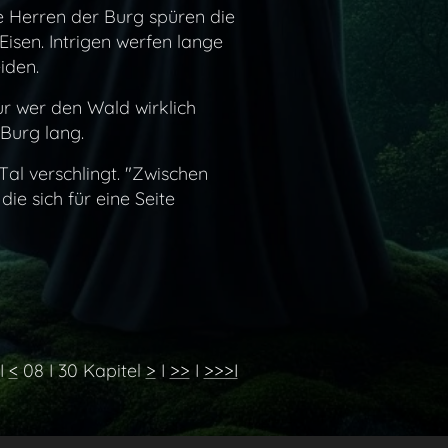
e Herren der Burg spüren die
isen. Intrigen werfen lange
iden.
ur wer den Wald wirklich
 Burg lang.
al verschlingt. "Zwischen
ie sich für eine Seite
I
<
08 I 30 Kapitel
>
I
>>
I
>>>I