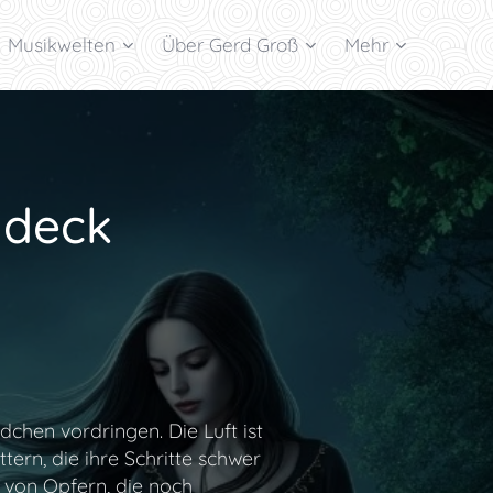
Musikwelten
Über Gerd Groß
Mehr
ideck
dchen vordringen. Die Luft ist
tern, die ihre Schritte schwer
 von Opfern, die noch