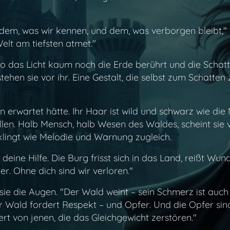
n dem, was wir kennen, und dem, was verborgen bleibt
 Welt am tiefsten atmet."
 wo das Licht kaum noch die Erde berührt und die Schatt
tehen sie vor ihr. Eine Gestalt, die selbst zum Schatte
 man erwartet hätte. Ihr Haar ist wild und schwarz wie di
len. Halb Mensch, halb Wesen des Waldes, scheint sie 
klingt wie Melodie und Warnung zugleich.
 deine Hilfe. Die Burg frisst sich in das Land, reißt Wun
ier. Ohne dich sind wir verloren."
kt sie die Augen. "Der Wald weint – sein Schmerz ist au
 Der Wald fordert Respekt – und Opfer. Und die Opfer si
ert von jenen, die das Gleichgewicht zerstören."