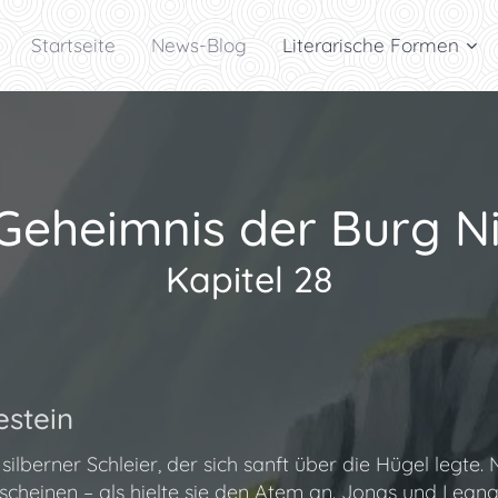
Startseite
News-Blog
Literarische Formen
Geheimnis der Burg N
Kapitel 28
stein
ilberner Schleier, der sich sanft über die Hügel legte
 erscheinen – als hielte sie den Atem an. Jonas und Lea