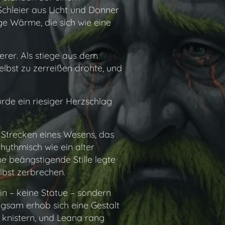
Schleier aus Licht und Donner
ge Wärme, die sich wie eine
erer. Als stiege aus dem
elbst zu zerreißen drohte, und
ürde ein riesiger Herzschlag
 Strecken eines Wesens, das
hythmisch wie ein alter
ne beängstigende Stille legte
lbst zerbrechen.
in – keine Statue – sondern
ngsam erhob sich eine Gestalt
t knistern, und Leana rang