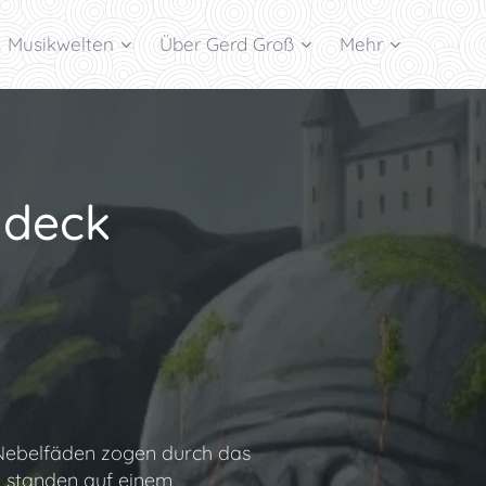
Musikwelten
Über Gerd Groß
Mehr
ideck
. Nebelfäden zogen durch das
na standen auf einem