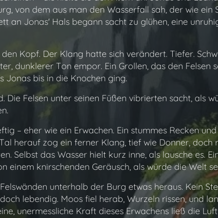
urg, von dem aus man den Wasserfall sah, der wie ein 
lett an Jonas' Hals begann sacht zu glühen, eine unruhi
den Kopf. Der Klang hatte sich verändert. Tiefer. Schw
ter, dunklerer Ton empor. Ein Grollen, das den Felsen s
s Jonas bis in die Knochen ging.
 Die Felsen unter seinen Füßen vibrierten sacht, als w
n.
eftig – eher wie ein Erwachen. Ein stummes Recken und
al herauf zog ein ferner Klang, tief wie Donner, doch r
. Selbst das Wasser hielt kurz inne, als lausche es. Ei
von einem knirschenden Geräusch, als würde die Welt se
n Felswänden unterhalb der Burg etwas heraus. Kein Ste
 doch lebendig. Moos fiel herab, Wurzeln rissen, und la
eine, unermessliche Kraft dieses Erwachens ließ die Luf