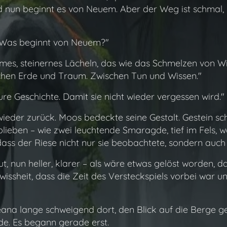
nd nun beginnt es von Neuem. Aber der Weg ist schmal,
. "Was beginnt von Neuem?"
ames, steinernes Lächeln, das wie das Schmelzen von Wi
chen Erde und Traum. Zwischen Tun und Wissen."
ure Geschichte. Damit sie nicht wieder vergessen wird."
eder zurück. Moos bedeckte seine Gestalt. Gestein sch
blieben – wie zwei leuchtende Smaragde, tief im Fels
dass der Riese nicht nur sie beobachtete, sondern auch 
t, nun heller, klarer – als wäre etwas gelöst worden, 
wissheit, dass die Zeit des Versteckspiels vorbei war u
na lange schweigend dort, den Blick auf die Berge ger
e. Es begann gerade erst.