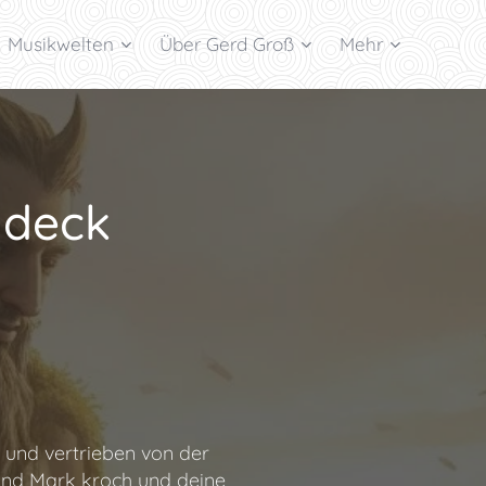
Musikwelten
Über Gerd Groß
Mehr
ideck
u und vertrieben von der
 und Mark kroch und deine