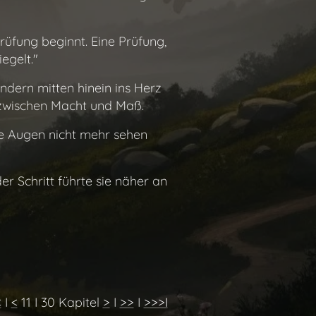
rüfung beginnt. Eine Prüfung,
egelt."
ndern mitten hinein ins Herz
zwischen Macht und Maß.
die Augen nicht mehr sehen
er Schritt führte sie näher an
<
I
<
11 I 30 Kapitel
>
I
>>
I
>>>I