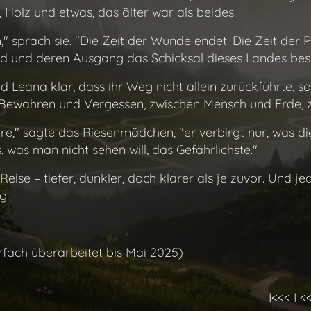
Holz und etwas, das älter war als beides.
 sprach sie. "Die Zeit der Wunde endet. Die Zeit der P
rd und deren Ausgang das Schicksal dieses Landes besi
 Leana klar, dass ihr Weg nicht allein zurückführte, so
 Bewahren und Vergessen, zwischen Mensch und Erde, 
 Irre," sagte das Riesenmädchen, "er verbirgt nur, was 
 was man nicht sehen will, das Gefährlichste."
eise – tiefer, dunkler, doch klarer als je zuvor. Und jed
g.
rfach überarbeitet bis Mai 2025)
I<<<
I
<