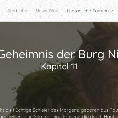
Startseite
News-Blog
Literarische Formen
Geheimnis der Burg N
Kapitel 11
ht als flüchtige Schleier des Morgens, geboren aus Ta
ugen Willen, eine Stimme, eine Präsenz, die durch Haut