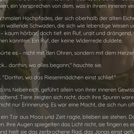
hien, ein Versprechen von dem, was in ihrem Inneren ve
chmalen Hochpfades, der sich oberhalb der alten Eich
t in wallende Schwaden, die sich wie lebendige Wese
 – kaum hörbar, doch tief: ein Ruf, uralt und drängend, 
n kannten. Ein Ruf, der keine Widerrede duldete.
pürte es – nicht mit den Ohren, sondern mit dem Herzen
ck... dorthin, wo alles begann," hauchte sie.
 "Dorthin, wo das Riesenmädchen einst schlief."
 ins Nebelreich, geführt allein von ihrer inneren Gewis
lauschend. Tiere zeigten sich nicht, doch ihre Spuren war
nicht nur Erinnerung. Es war eine Macht, die sich nun of
e ein Tor aus Moos und Zeit ragte, blieben sie stehen. D
Ihre Augen spiegelten das Licht nicht, sie fingen es e
and hielt sie das zerbrochene Rad, das Jonas einst ge