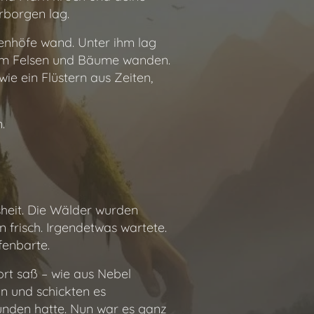
rborgen lag.
enhöfe wand. Unter ihm lag
n um Felsen und Bäume wanden.
wie ein Flüstern aus Zeiten,
.
sheit. Die Wälder wurden
en frisch. Irgendetwas wartete.
fenbarte.
ort saß – wie aus Nebel
in und schickten es
funden hatte. Nun war es ganz