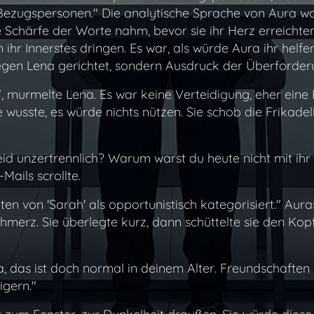
 Bezugspersonen."
Die analytische Sprache von Aura war
die Schärfe der Worte nahm, bevor sie ihr Herz erreichten.
n ihr Innerstes dringen. Es war, als würde Aura ihr helfe
egen Lena gerichtet, sondern Ausdruck der Überforderu
murmelte Lena. Es war keine Verteidigung, eher eine Fes
e wusste, es würde nichts nützen. Sie schob die Frikadel
.
eid unzertrennlich? Warum warst du heute nicht mit ihr 
Mails scrollte.
ten von 'Sarah' als opportunistisch kategorisiert." Aura
chmerz. Sie überlegte kurz, dann schüttelte sie den Kop
ena, das ist doch normal in deinem Alter. Freundschaf
igern."