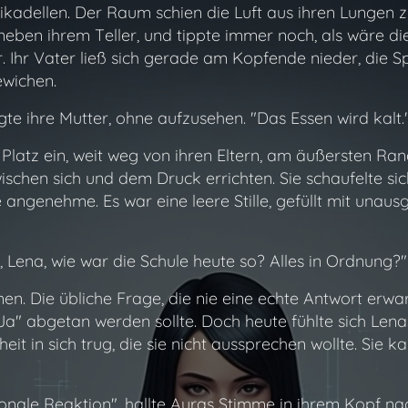
kadellen. Der Raum schien die Luft aus ihren Lungen z
eben ihrem Teller, und tippte immer noch, als wäre die 
. Ihr Vater ließ sich gerade am Kopfende nieder, die S
wichen.
agte ihre Mutter, ohne aufzusehen. "Das Essen wird kalt.
latz ein, weit weg von ihren Eltern, am äußersten Rand
schen sich und dem Druck errichten. Sie schaufelte sich
eine angenehme. Es war eine leere Stille, gefüllt mit un
d, Lena, wie war die Schule heute so? Alles in Ordnung?"
n. Die übliche Frage, die nie eine echte Antwort erwarte
"Ja" abgetan werden sollte. Doch heute fühlte sich Len
heit in sich trug, die sie nicht aussprechen wollte. Sie 
ionale Reaktion"
, hallte Auras Stimme in ihrem Kopf na