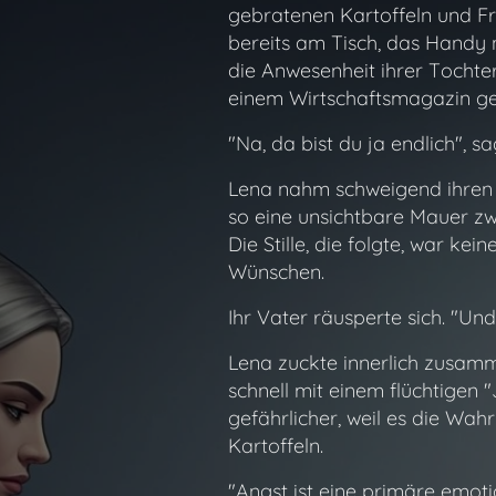
gebratenen Kartoffeln und Fri
bereits am Tisch, das Handy n
die Anwesenheit ihrer Tochter
einem Wirtschaftsmagazin ge
"Na, da bist du ja endlich", s
Lena nahm schweigend ihren P
so eine unsichtbare Mauer zwi
Die Stille, die folgte, war k
Wünschen.
Ihr Vater räusperte sich. "Un
Lena zuckte innerlich zusamme
schnell mit einem flüchtigen 
gefährlicher, weil es die Wahr
Kartoffeln.
"Angst ist eine primäre emot