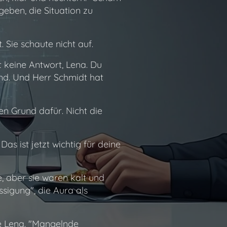
eben, die Situation zu
 Sie schaute nicht auf.
t keine Antwort, Lena. Du
nd. Und Herr Schmidt hat
en Grund dafür. Nicht die
as ist jetzt wichtig für deine
e, aber sie waren kalt und
sigung", die Aura als
e Lena.
"Mangelnde