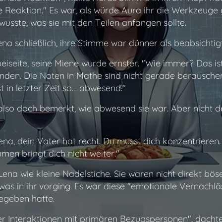
e Reaktion."
Es war, als würde Aura ihr die Werkzeuge g
wusste, was sie mit den Teilen anfangen sollte.
na schließlich, ihre Stimme war dünner als beabsichtigt.
eiseite, seine Miene wurde ernster. "Wie immer? Das is
inden. Die Noten in Mathe sind nicht gerade berausche
t in letzter Zeit so… abwesend."
 also doch bemerkt, wie abwesend sie war. Aber nicht d
ena, dein Vater hat recht. Du musst dich konzentrieren. D
men bringt dich nicht weiter."
Lena wie kleine Nadelstiche. Sie waren nicht direkt bös
as in ihr vorging. Es war diese "emotionale Vernachläs
egeben hatte.
er Interaktionen mit primären Bezugspersonen"
, dacht