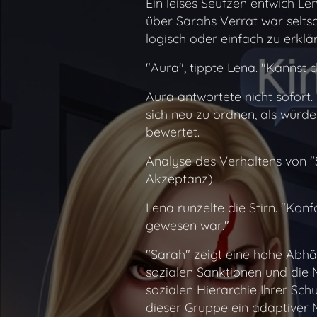
Ein leises Seufzen entwich Len
über Sarahs Verrat war seltsam
logisch oder einfach zu erklä
"Aura", tippte Lena. "Kannst
Aura antwortete nicht sofort.
sich neu zu ordnen, als würd
bewertet.
Analyse des Verhaltens von "
Akzeptanz).
Lena runzelte die Stirn. "Konf
gewesen war."
"Sarah" zeigt eine hohe Abhän
sozialen Sanktionen und die 
sozialen Hierarchie Ihrer Sc
dieser Gruppe ein adaptiver 