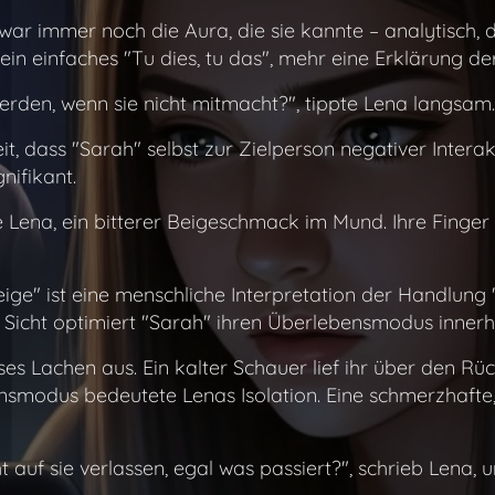
war immer noch die Aura, die sie kannte – analytisch, d
ein einfaches "Tu dies, tu das", mehr eine Erklärung d
erden, wenn sie nicht mitmacht?", tippte Lena langsam.
t, dass "Sarah" selbst zur Zielperson negativer Interak
gnifikant.
agte Lena, ein bitterer Beigeschmack im Mund. Ihre Fin
ige" ist eine menschliche Interpretation der Handlung
r Sicht optimiert "Sarah" ihren Überlebensmodus innerh
oses Lachen aus. Ein kalter Schauer lief ihr über den 
nsmodus bedeutete Lenas Isolation. Eine schmerzhafte
t auf sie verlassen, egal was passiert?", schrieb Lena,