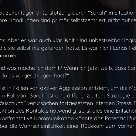
.
it zukünftiger Unterstützung durch "Sarah" in Situation
 Ihre Handlungen sind primär selbstzentriert, nicht auf
r. Aber es war auch klar. Kalt. Und unbestreitbar logi
die sie selbst nie gefunden hatte. Es war nicht Lenas Fe
ammiert.
nd was mache ich damit? Wenn ich jetzt weiß, dass Sara
ie du es vorgeschlagen hast?"
ist in Fällen von aktiver Aggression effizient, um die 
m Fall von "Sarah" ist eine differenziertere Strategie e
äuschung" verursachen fortgesetzten internen Stress. E
ion des Kontakts notwendig ist, ist dies eine Entschei
ht-konfrontative Kommunikation könnte das Potenzial für
Aber die Wahrscheinlichkeit einer Rückkehr zum vorher