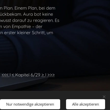
m Plan. Einem Plan, bei dem
urückbekam. Aura bot keine
usst darauf zu reagieren. Es
m von Empathie – der
 erster kleiner Schritt, um
<<<
I
<
Kapitel 6/29
>
I
>>>
Nur notwendige akzeptieren
Alle akzeptieren