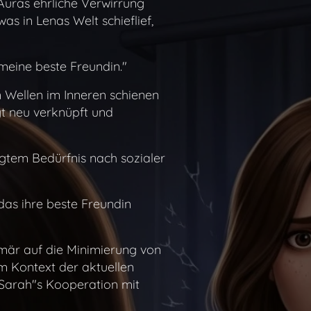
 Auras ehrliche Verwirrung
was in Lenas Welt schieflief,
meine beste Freundin."
n Wellen im Inneren schienen
t neu verknüpft und
gtem Bedürfnis nach sozialer
 das ihre beste Freundin
imär auf die Minimierung von
m Kontext der aktuellen
"Sarah"s Kooperation mit