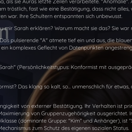
a, als sie Auras letzte Zeilen verarbeitete. "Anomalie".
 tröstlich, fast wie eine Bestätigung, dass nicht alles, 
ren war. Ihre Schultern entspannten sich unbewusst.
 du mir Sarah erklären? Warum macht sie das? Sie war 
 Das pulsierende "A" atmete tief ein und aus, die blaue
e ein komplexes Geflecht von Datenpunkten angestreng
Sarah" (Persönlichkeitstypus: Konformist mit ausgeprä
ormist? Das klang so kalt, so... unmenschlich für etwas,
gigkeit von externer Bestätigung. Ihr Verhalten ist pr
Maximierung von Gruppenzugehörigkeit ausgerichtet. I
hulklasse (dominante Gruppe: "Kim" und Anhänger), ist 
Mechanismus zum Schutz des eigenen sozialen Status.