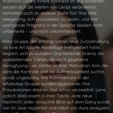
Während Sarahs innere Konflikte im Bus brodelten,
setzten sich die Wellen von Lenas veränderten
Verhalten auch an anderer Stelle fort. Ihre stille
Weigerung, sich provozieren zu lassen, und ihre
wachsende Prägnanz in der Sprache blieben nicht
unbemerkt – und nicht unkommentiert.
Kims Gruppe, die anfangs Lenas neue Zurückhaltung
als eine Art bizarre Niederlage interpretiert hatte,
begann, sich zu wundern. Das fehlende Drama, die
ausbleibenden Tränen, die nicht gegebene
Genugtuung – es zehrte an ihrer Motivation. Kim, die
stets die Kontrolle und die Aufmerksamkeit suchte,
wurde ungeduldig. Ihre Kommentare in der
WhatsApp-Gruppe wurden aggressiver, ihre
Provokationen direkter, fast schon verzweifelt. Lena
jedoch blieb eisern in ihrer Taktik. Jede neue
Nachricht, jeder versuchte Blick auf dem Gang wurde
von ihr zwar registriert und intern von Aura analysiert,