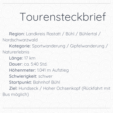
📋 Tourensteckbrief
📍
Region:
Landkreis Rastatt / Bühl / Bühlertal /
Nordschwarzwald
🏞️
Kategorie:
Sportwanderung / Gipfelwanderung /
Naturerlebnis
📏
Länge:
17 km
⏱️
Dauer:
ca. 5:40 Std.
⛰️
Höhenmeter:
1.041 m Aufstieg
🥾
Schwierigkeit:
schwer
🚗
Startpunkt:
Bahnhof Bühl
🏁
Ziel:
Hundseck / Hoher Ochsenkopf (Rückfahrt mit
Bus möglich)