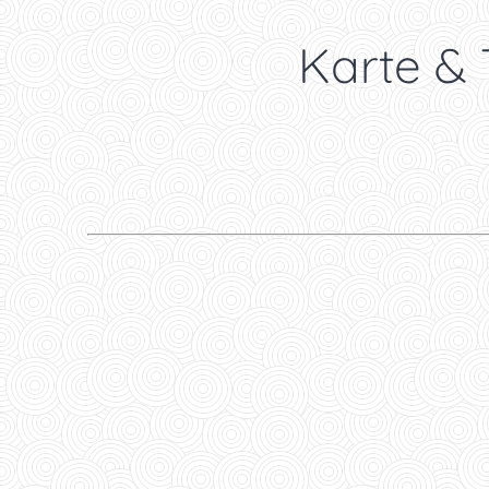
🗺️ Karte &