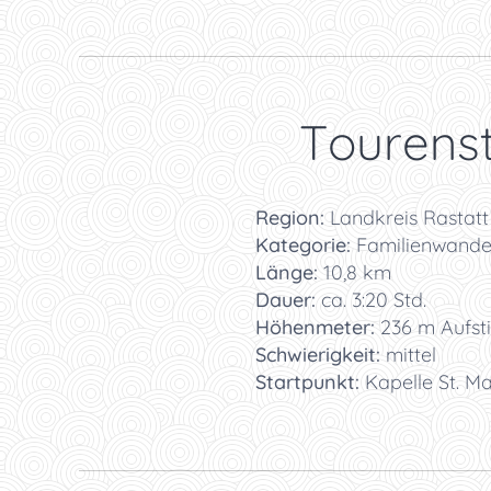
📋 Tourenst
📍
Region:
Landkreis Rastat
🏞️
Kategorie:
Familienwander
📏
Länge:
10,8 km
⏱️
Dauer:
ca. 3:20 Std.
⛰️
Höhenmeter:
236 m Aufsti
🥾
Schwierigkeit:
mittel
🚗
Startpunkt:
Kapelle St. Ma