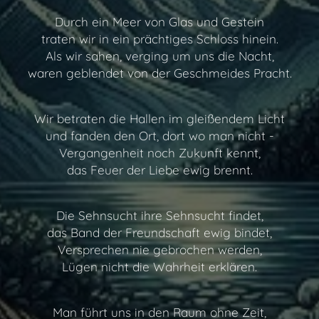
Durch ein Meer von Glas und Gestein
traten wir in ein prächtiges Schloss hinein.
Als wir sahen, verging um uns die Nacht,
waren geblendet von der Geschmeides Pracht.
Wir betraten die Hallen im gleißendem Licht
und fanden den Ort, dort wo man nicht -
Vergangenheit noch Zukunft kennt,
das Feuer der Liebe ewig brennt.
Die Sehnsucht ihre Sehnsucht findet,
das Band der Freundschaft ewig bindet,
Versprechen nie gebrochen werden,
Lügen nicht die Wahrheit erklären.
Man führt uns in den Raum ohne Zeit,