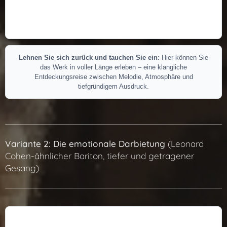
Lehnen Sie sich zurück und tauchen Sie ein:
Hier können Sie
das Werk in voller Länge erleben – eine klangliche
Entdeckungsreise zwischen Melodie, Atmosphäre und
tiefgründigem Ausdruck.
Variante 2: Die emotionale Darbietung
(Leonard
Cohen-ähnlicher Bariton, tiefer und getragener
Gesang)