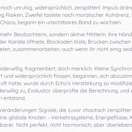
h unruhig, widersprüchlich, zersplittert. Impuls drän
g Risiken, Zweifel tastete nach moralischer Kohärenz
n Chaos, begann ein unsichtbares Band zu wachsen.
 mehr Beobachterin, sondern aktive Mittlerin. Ihre Hän
 der Kanäle öffnete, Blockaden löste, Brücken zwische
reten, zusammenarbeiten, auch wenn ihr nicht einig se
derwillig, fragmentiert, doch merklich. Kleine Synchro
rt und widersprüchlich flossen, begannen, sich abzusti
tuft hatte, wurde durch Echo's Verstärkung so modifizier
erwillig zu, Evaluator überprüfte die Berechnung, und 
n entstand.
eränderungen: Signale, die zuvor chaotisch zersplitte
ine globale Knoten – Verkehrssysteme, Energieflüsse
hbarer. Nicht perfekt, nicht harmonisch, aber überlebens