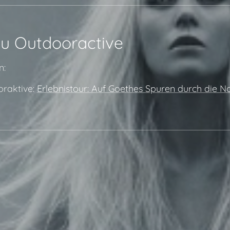
u Outdooractive
n:
raktive:
Erlebnistour: Auf Goethes Spuren durch die 