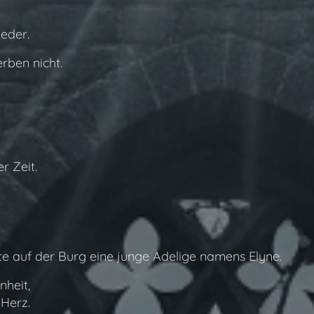
ieder.
rben nicht.
r Zeit.
te auf der Burg eine junge Adelige namens Elyne.
nheit,
 Herz.