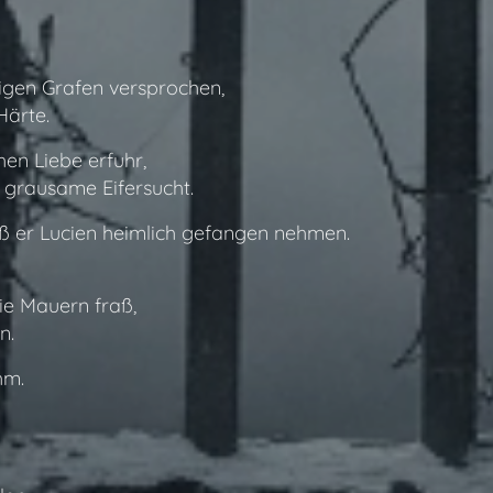
gen Grafen versprochen,
Härte.
hen Liebe erfuhr,
 grausame Eifersucht.
eß er Lucien heimlich gefangen nehmen.
ie Mauern fraß,
n.
hm.