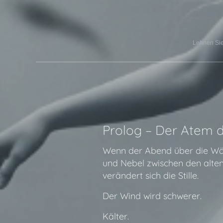
Lehnen Sie 
Prolog – Der Atem 
Wenn der Abend über die Wäl
und Nebel zwischen den alte
verändert sich die Stille.
Der Wind wird schwerer.
Kälter.