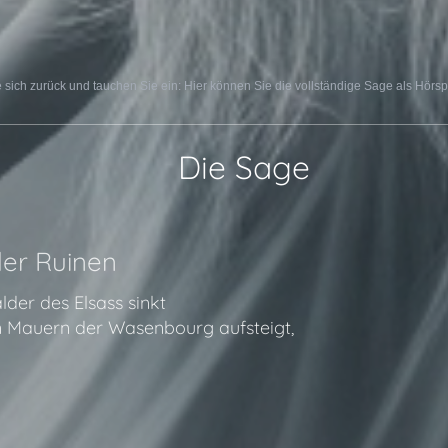
sich zurück und tauchen Sie ein: Hier können Sie die vollständige Sage als Hörsp
📜 Die Sage
der Ruinen
der des Elsass sinkt
n Mauern der Wasenbourg aufsteigt,