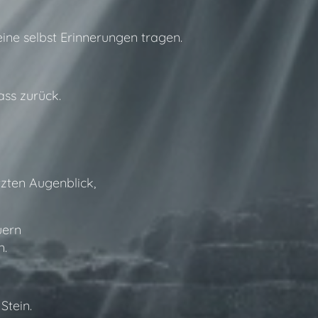
eine selbst Erinnerungen tragen.
ass zurück.
zten Augenblick,
uern
n.
Stein.