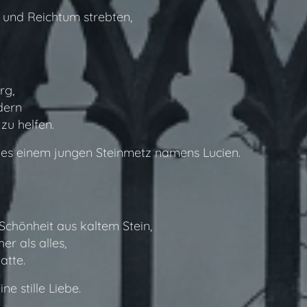
und Reichtum strebten,
rg,
dern
zu helfen.
ges einem jungen Steinmetz namens Lucien.
chönheit aus kaltem Stein,
r als alles,
atte.
e stille Liebe.