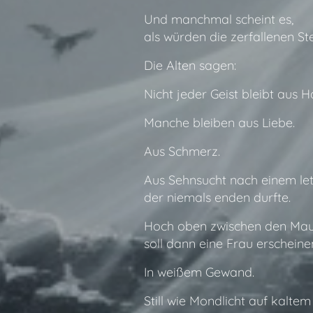
Und manchmal scheint es,
als würden die zerfallenen St
Die Alten sagen:
Nicht jeder Geist bleibt aus H
Manche bleiben aus Liebe.
Aus Schmerz.
Aus Sehnsucht nach einem let
der niemals enden durfte.
Hoch oben zwischen den Ma
soll dann eine Frau erscheine
In weißem Gewand.
Still wie Mondlicht auf kaltem 